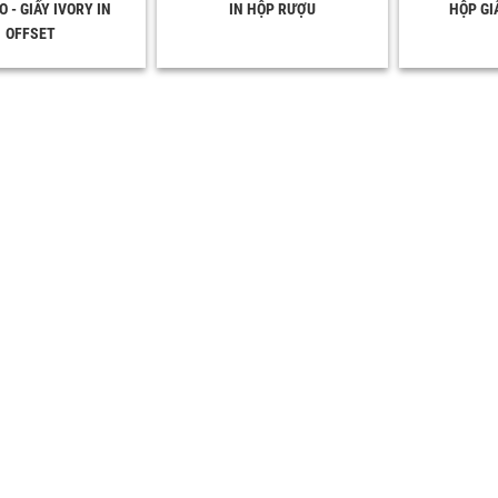
 - GIẤY IVORY IN
IN HỘP RƯỢU
HỘP GI
OFFSET