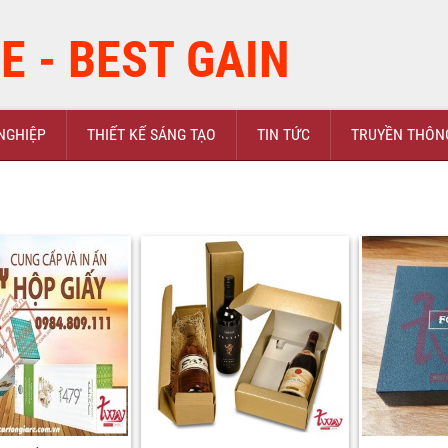
E - BEST GAIN
NGHIỆP
THIẾT KẾ SÁNG TẠO
TIN TỨC
TRUYỀN THÔN