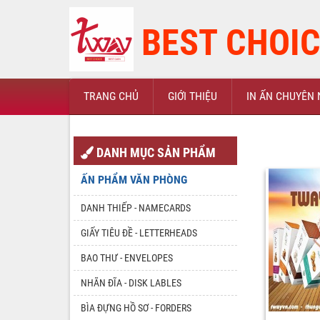
BEST CHOIC
TRANG CHỦ
GIỚI THIỆU
IN ẤN CHUYÊN 
DANH MỤC SẢN PHẨM
ẤN PHẨM VĂN PHÒNG
DANH THIẾP - NAMECARDS
GIẤY TIÊU ĐỀ - LETTERHEADS
BAO THƯ - ENVELOPES
NHÃN ĐĨA - DISK LABLES
BÌA ĐỰNG HỒ SƠ - FORDERS