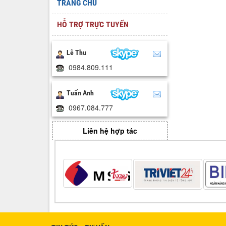
TRANG CHỦ
HỖ TRỢ TRỰC TUYẾN
Lê Thu
0984.809.111
Tuấn Anh
0967.084.777
Liên hệ hợp tác