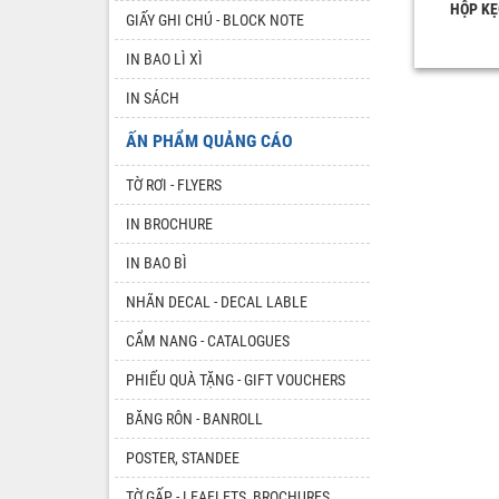
HỘP KẸO
GIẤY GHI CHÚ - BLOCK NOTE
IN BAO LÌ XÌ
IN SÁCH
ẤN PHẨM QUẢNG CÁO
TỜ RƠI - FLYERS
IN BROCHURE
IN BAO BÌ
NHÃN DECAL - DECAL LABLE
CẨM NANG - CATALOGUES
PHIẾU QUÀ TẶNG - GIFT VOUCHERS
BĂNG RÔN - BANROLL
POSTER, STANDEE
TỜ GẤP - LEAFLETS, BROCHURES