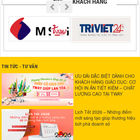
KHÁCH HÀNG
TIN TỨC - TƯ VẤN
ƯU ĐÃI ĐẶC BIỆT DÀNH CHO
KHÁCH HÀNG GIÁO DỤC: CƠ
HỘI IN ẤN TIẾT KIỆM – CHẤT
LƯỢNG CAO TẠI TWAY
Lịch Tết 2026 – Những điểm
mới sáng tạo giúp thương hiệu
bứt phá doanh số