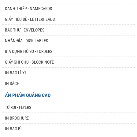
DANH THIẾP - NAMECARDS
GIẤY TIÊU ĐỀ - LETTERHEADS
BAO THƯ - ENVELOPES
NHÃN ĐĨA - DISK LABLES
BÌA ĐỰNG HỒ SƠ - FORDERS
GIẤY GHI CHÚ - BLOCK NOTE
IN BAO LÌ XÌ
IN SÁCH
ẤN PHẨM QUẢNG CÁO
TỜ RƠI - FLYERS
IN BROCHURE
IN BAO BÌ