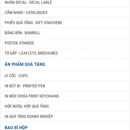
NHÃN DECAL - DECAL LABLE
CẨM NANG - CATALOGUES
PHIẾU QUÀ TẶNG - GIFT VOUCHERS
BĂNG RÔN - BANROLL
POSTER, STANDEE
TỜ GẤP - LEAFLETS, BROCHURES
ẤN PHẨM QUÀ TẶNG
LY CỐC - CUPS
IN BÚT BI - PRINTED PEN
IN MÓC KHÓA PRINT KEYCHAINS
HỘP RƯỢU, HỘP QUÀ TẶNG
IN QUÀ TẶNG DOANH NGHIỆP
BAO BÌ HỘP