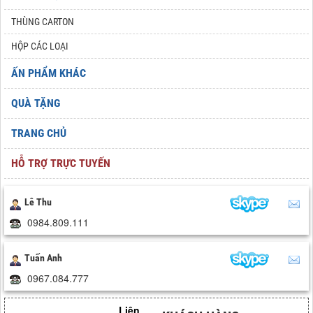
THÙNG CARTON
HỘP CÁC LOẠI
ẤN PHẨM KHÁC
QUÀ TẶNG
TRANG CHỦ
HỖ TRỢ TRỰC TUYẾN
Lê Thu
0984.809.111
Tuấn Anh
0967.084.777
Liên hệ hợp tác