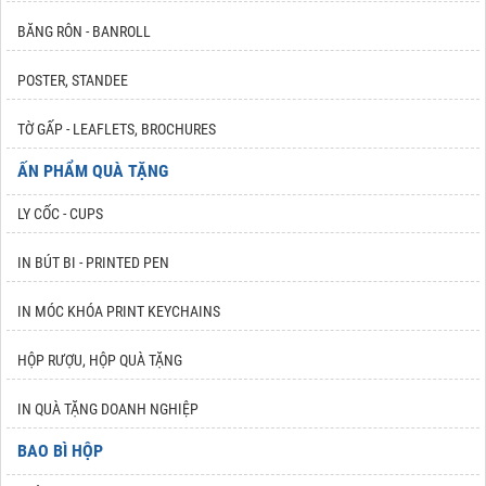
BĂNG RÔN - BANROLL
POSTER, STANDEE
TỜ GẤP - LEAFLETS, BROCHURES
ẤN PHẨM QUÀ TẶNG
LY CỐC - CUPS
IN BÚT BI - PRINTED PEN
IN MÓC KHÓA PRINT KEYCHAINS
HỘP RƯỢU, HỘP QUÀ TẶNG
IN QUÀ TẶNG DOANH NGHIỆP
BAO BÌ HỘP