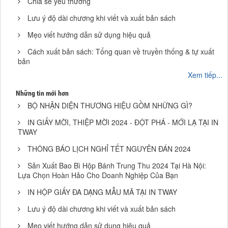
Chia sẻ yêu thương
Lưu ý độ dài chương khi viết và xuất bản sách
Mẹo viết hướng dẫn sử dụng hiệu quả
Cách xuất bản sách: Tổng quan về truyền thống & tự xuất
bản
Xem tiếp...
Những tin mới hơn
BỘ NHẬN DIỆN THƯƠNG HIỆU GỒM NHỮNG GÌ?
IN GIẤY MỜI, THIỆP MỜI 2024 - ĐỘT PHÁ - MỚI LẠ TẠI IN
TWAY
THÔNG BÁO LỊCH NGHỈ TẾT NGUYÊN ĐÁN 2024
Sản Xuất Bao Bì Hộp Bánh Trung Thu 2024 Tại Hà Nội:
Lựa Chọn Hoàn Hảo Cho Doanh Nghiệp Của Bạn
IN HỘP GIẤY ĐA DẠNG MẪU MÃ TẠI IN TWAY
Lưu ý độ dài chương khi viết và xuất bản sách
Mẹo viết hướng dẫn sử dụng hiệu quả