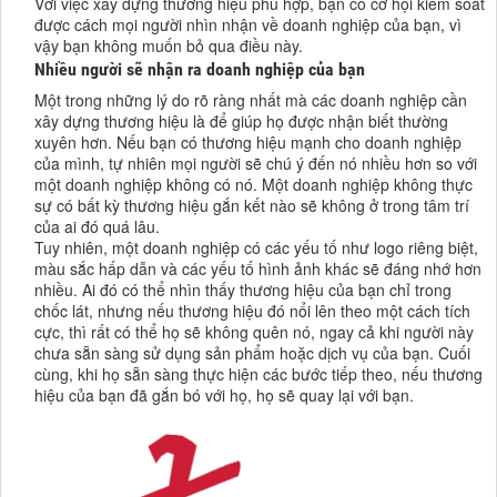
Với việc xây dựng thương hiệu phù hợp, bạn có cơ hội kiểm soát
được cách mọi người nhìn nhận về doanh nghiệp của bạn, vì
vậy bạn không muốn bỏ qua điều này.
Nhiều người sẽ nhận ra doanh nghiệp của bạn
Một trong những lý do rõ ràng nhất mà các doanh nghiệp cần
xây dựng thương hiệu là để giúp họ được nhận biết thường
xuyên hơn. Nếu bạn có thương hiệu mạnh cho doanh nghiệp
của mình, tự nhiên mọi người sẽ chú ý đến nó nhiều hơn so với
một doanh nghiệp không có nó. Một doanh nghiệp không thực
sự có bất kỳ thương hiệu gắn kết nào sẽ không ở trong tâm trí
của ai đó quá lâu.
Tuy nhiên, một doanh nghiệp có các yếu tố như logo riêng biệt,
màu sắc hấp dẫn và các yếu tố hình ảnh khác sẽ đáng nhớ hơn
nhiều. Ai đó có thể nhìn thấy thương hiệu của bạn chỉ trong
chốc lát, nhưng nếu thương hiệu đó nổi lên theo một cách tích
cực, thì rất có thể họ sẽ không quên nó, ngay cả khi người này
chưa sẵn sàng sử dụng sản phẩm hoặc dịch vụ của bạn. Cuối
cùng, khi họ sẵn sàng thực hiện các bước tiếp theo, nếu thương
hiệu của bạn đã gắn bó với họ, họ sẽ quay lại với bạn.