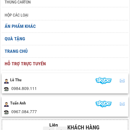
THÙNG CARTON
HỘP CÁC LOẠI
ẤN PHẨM KHÁC
QUÀ TẶNG
TRANG CHỦ
HỖ TRỢ TRỰC TUYẾN
Lê Thu
0984.809.111
Tuấn Anh
0967.084.777
Liên hệ hợp tác
KHÁCH HÀNG